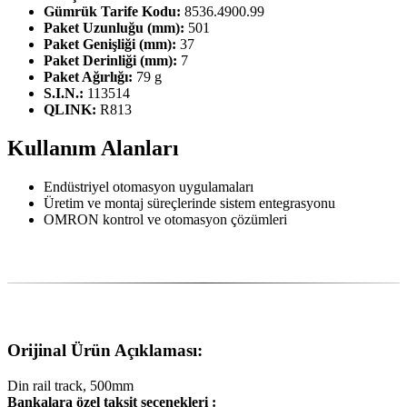
Gümrük Tarife Kodu:
8536.4900.99
Paket Uzunluğu (mm):
501
Paket Genişliği (mm):
37
Paket Derinliği (mm):
7
Paket Ağırlığı:
79 g
S.I.N.:
113514
QLINK:
R813
Kullanım Alanları
Endüstriyel otomasyon uygulamaları
Üretim ve montaj süreçlerinde sistem entegrasyonu
OMRON kontrol ve otomasyon çözümleri
Orijinal Ürün Açıklaması:
Din rail track, 500mm
Bankalara özel taksit seçenekleri :