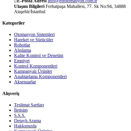
E-Posta Adresi
info@elfotomasyon.com.tr
Ulaşım Bilgileri
Ferhatpaşa Mahallesi, 77. Sk No:94, 34888
Ataşehir/İstanbul
Kategoriler
Otomasyon Sistemleri
Hareket ve Sürücüler
Robotlar
Algılama
Kalite Kontrol ve Denetim
Emniyet
Kontrol Komponentleri
Kampanyalı Ürünler
Anahtarlama Komponentleri
Aksesuarlar
Alışveriş
Teslimat Şartları
İletişim
S.S.S.
Detaylı Arama
Hakkımızda