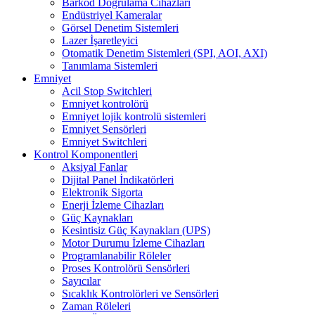
Barkod Doğrulama Cihazları
Endüstriyel Kameralar
Görsel Denetim Sistemleri
Lazer İşaretleyici
Otomatik Denetim Sistemleri (SPI, AOI, AXI)
Tanımlama Sistemleri
Emniyet
Acil Stop Switchleri
Emniyet kontrolörü
Emniyet lojik kontrolü sistemleri
Emniyet Sensörleri
Emniyet Switchleri
Kontrol Komponentleri
Aksiyal Fanlar
Dijital Panel İndikatörleri
Elektronik Sigorta
Enerji İzleme Cihazları
Güç Kaynakları
Kesintisiz Güç Kaynakları (UPS)
Motor Durumu İzleme Cihazları
Programlanabilir Röleler
Proses Kontrolörü Sensörleri
Sayıcılar
Sıcaklık Kontrolörleri ve Sensörleri
Zaman Röleleri