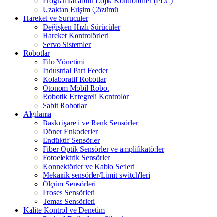
Programlanabilir Lojik Kontrolörler (PLC)
Uzaktan Erişim Çözümü
Hareket ve Sürücüler
Değişken Hızlı Sürücüler
Hareket Kontrolörleri
Servo Sistemler
Robotlar
Filo Yönetimi
Industrial Part Feeder
Kolaboratif Robotlar
Otonom Mobil Robot
Robotik Entegreli Kontrolör
Sabit Robotlar
Algılama
Baskı işareti ve Renk Sensörleri
Döner Enkoderler
Endüktif Sensörler
Fiber Optik Sensörler ve amplifikatörler
Fotoelektrik Sensörler
Konnektörler ve Kablo Setleri
Mekanik sensörler/Limit switch'leri
Ölçüm Sensörleri
Proses Sensörleri
Temas Sensörleri
Kalite Kontrol ve Denetim