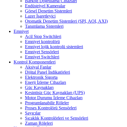
Barkod Doğrulama Cihazları
Endüstriyel Kameralar
Görsel Denetim Sistemleri
Lazer İşaretleyici
Otomatik Denetim Sistemleri (SPI, AOI, AXI)
Tanımlama Sistemleri
Emniyet
Acil Stop Switchleri
Emniyet kontrolörü
Emniyet lojik kontrolü sistemleri
Emniyet Sensörleri
Emniyet Switchleri
Kontrol Komponentleri
Aksiyal Fanlar
Dijital Panel İndikatörleri
Elektronik Sigorta
Enerji İzleme Cihazları
Güç Kaynakları
Kesintisiz Güç Kaynakları (UPS)
Motor Durumu İzleme Cihazları
Programlanabilir Röleler
Proses Kontrolörü Sensörleri
Sayıcılar
Sıcaklık Kontrolörleri ve Sensörleri
Zaman Röleleri