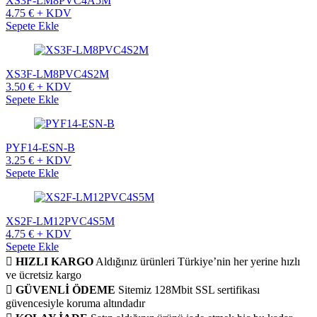
XS3F-LM8PVC4A5M
4.75 € + KDV
Sepete Ekle
XS3F-LM8PVC4S2M
3.50 € + KDV
Sepete Ekle
PYF14-ESN-B
3.25 € + KDV
Sepete Ekle
XS2F-LM12PVC4S5M
4.75 € + KDV
Sepete Ekle
HIZLI KARGO
Aldığınız ürünleri Türkiye’nin her yerine hızlı
ve ücretsiz kargo
GÜVENLİ ÖDEME
Sitemiz 128Mbit SSL sertifikası
güvencesiyle koruma altındadır