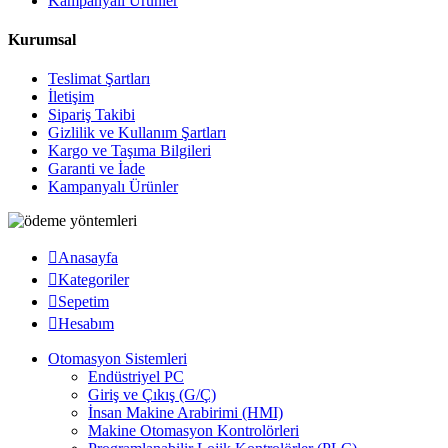
Kampanyalı Ürünler
Kurumsal
Teslimat Şartları
İletişim
Sipariş Takibi
Gizlilik ve Kullanım Şartları
Kargo ve Taşıma Bilgileri
Garanti ve İade
Kampanyalı Ürünler
Anasayfa
Kategoriler
Sepetim
Hesabım
Otomasyon Sistemleri
Endüstriyel PC
Giriş ve Çıkış (G/Ç)
İnsan Makine Arabirimi (HMI)
Makine Otomasyon Kontrolörleri