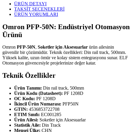
ÜRÜN DETAYI
TAKSİT SEÇENEKLERİ
ÜRÜN YORUMLARI
Omron PFP-50N: Endüstriyel Otomasyon
Ürünü
Omron
PFP-50N
,
Soketler için Aksesuarlar
ürün ailesinin
güvenilir bir çözümüdür. Teknik özellikleri: Din rail track, 500mm.
Yüksek kalite, uzun ömür ve kolay sistem entegrasyonu sunar. ELF
Otomasyon güvencesiyle projelerinize değer katar.
Teknik Özellikler
Ürün Tanımı:
Din rail track, 500mm
Ürün Kodu (Datasheet):
PF 1208D
OC Kodu:
PF 1208D
İkincil Ürün Numarası:
PFP50N
GTIN:
4536853722708
ETIM Sınıfı:
EC001285
Ürün Ailesi:
Soketler için Aksesuarlar
Statistik Aile:
Din Track
Menşei Ülke:
CHN