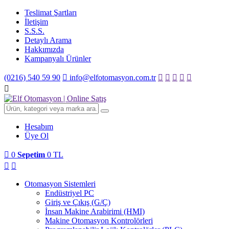
Teslimat Şartları
İletişim
S.S.S.
Detaylı Arama
Hakkımızda
Kampanyalı Ürünler
(0216) 540 59 90
info@elfotomasyon.com.tr
Hesabım
Üye Ol
0
Sepetim
0 TL
Otomasyon Sistemleri
Endüstriyel PC
Giriş ve Çıkış (G/Ç)
İnsan Makine Arabirimi (HMI)
Makine Otomasyon Kontrolörleri