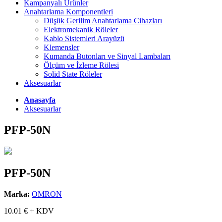
Kampanyalı Ürünler
Anahtarlama Komponentleri
Düşük Gerilim Anahtarlama Cihazları
Elektromekanik Röleler
Kablo Sistemleri Arayüzü
Klemensler
Kumanda Butonları ve Sinyal Lambaları
Ölçüm ve İzleme Rölesi
Solid State Röleler
Aksesuarlar
Anasayfa
Aksesuarlar
PFP-50N
PFP-50N
Marka:
OMRON
10.01
€ + KDV