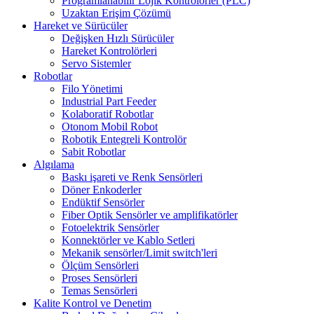
Programlanabilir Lojik Kontrolörler (PLC)
Uzaktan Erişim Çözümü
Hareket ve Sürücüler
Değişken Hızlı Sürücüler
Hareket Kontrolörleri
Servo Sistemler
Robotlar
Filo Yönetimi
Industrial Part Feeder
Kolaboratif Robotlar
Otonom Mobil Robot
Robotik Entegreli Kontrolör
Sabit Robotlar
Algılama
Baskı işareti ve Renk Sensörleri
Döner Enkoderler
Endüktif Sensörler
Fiber Optik Sensörler ve amplifikatörler
Fotoelektrik Sensörler
Konnektörler ve Kablo Setleri
Mekanik sensörler/Limit switch'leri
Ölçüm Sensörleri
Proses Sensörleri
Temas Sensörleri
Kalite Kontrol ve Denetim