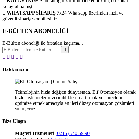
KOLAY İADE
Satın aldığınız ürünü iade etmek hiç bu kadar
kolay olmamıştı
WHATSAPP SİPARİŞ
7x24 Whatsapp üzerinden hızlı ve
güvenli sipariş verebilirsiniz
E-BÜLTEN ABONELİĞİ
E-Bülten aboneliği ile fırsatları kaçırma...
Hakkımızda
Teknolojinin hızla değişen dünyasında, Elf Otomasyon olarak
bizler, işletmelerin verimliliklerini artırmak ve süreçlerini
optimize etmek amacıyla en ileri düzey otomasyon çözümleri
sunuyoruz. .
Bize Ulaşın
Müşteri Hizmetleri
(0216) 540 59 90