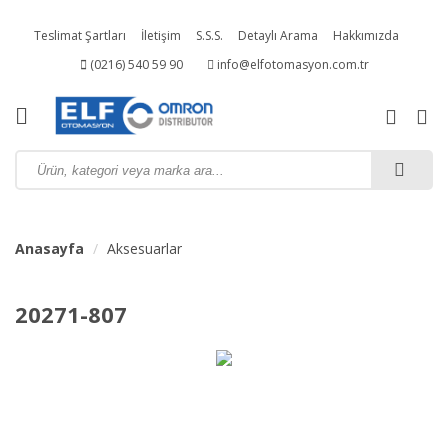
Teslimat Şartları
İletişim
S.S.S.
Detaylı Arama
Hakkımızda
(0216) 540 59 90
info@elfotomasyon.com.tr
Kampanyalı Ürünler
Anasayfa
Aksesuarlar
20271-807