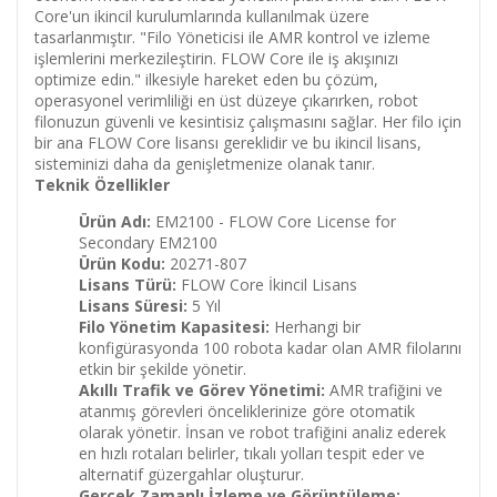
Core'un ikincil kurulumlarında kullanılmak üzere
tasarlanmıştır. "Filo Yöneticisi ile AMR kontrol ve izleme
işlemlerini merkezileştirin. FLOW Core ile iş akışınızı
optimize edin." ilkesiyle hareket eden bu çözüm,
operasyonel verimliliği en üst düzeye çıkarırken, robot
filonuzun güvenli ve kesintisiz çalışmasını sağlar. Her filo için
bir ana FLOW Core lisansı gereklidir ve bu ikincil lisans,
sisteminizi daha da genişletmenize olanak tanır.
Teknik Özellikler
Ürün Adı:
EM2100 - FLOW Core License for
Secondary EM2100
Ürün Kodu:
20271-807
Lisans Türü:
FLOW Core İkincil Lisans
Lisans Süresi:
5 Yıl
Filo Yönetim Kapasitesi:
Herhangi bir
konfigürasyonda 100 robota kadar olan AMR filolarını
etkin bir şekilde yönetir.
Akıllı Trafik ve Görev Yönetimi:
AMR trafiğini ve
atanmış görevleri önceliklerinize göre otomatik
olarak yönetir. İnsan ve robot trafiğini analiz ederek
en hızlı rotaları belirler, tıkalı yolları tespit eder ve
alternatif güzergahlar oluşturur.
Gerçek Zamanlı İzleme ve Görüntüleme: