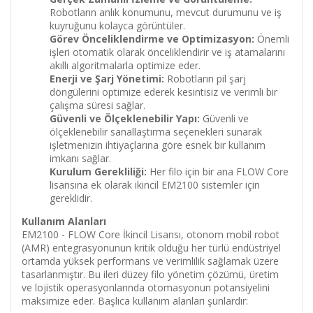
Robotların anlık konumunu, mevcut durumunu ve iş
kuyruğunu kolayca görüntüler.
Görev Önceliklendirme ve Optimizasyon:
Önemli
işleri otomatik olarak önceliklendirir ve iş atamalarını
akıllı algoritmalarla optimize eder.
Enerji ve Şarj Yönetimi:
Robotların pil şarj
döngülerini optimize ederek kesintisiz ve verimli bir
çalışma süresi sağlar.
Güvenli ve Ölçeklenebilir Yapı:
Güvenli ve
ölçeklenebilir sanallaştırma seçenekleri sunarak
işletmenizin ihtiyaçlarına göre esnek bir kullanım
imkanı sağlar.
Kurulum Gerekliliği:
Her filo için bir ana FLOW Core
lisansına ek olarak ikincil EM2100 sistemler için
gereklidir.
Kullanım Alanları
EM2100 - FLOW Core İkincil Lisansı, otonom mobil robot
(AMR) entegrasyonunun kritik olduğu her türlü endüstriyel
ortamda yüksek performans ve verimlilik sağlamak üzere
tasarlanmıştır. Bu ileri düzey filo yönetim çözümü, üretim
ve lojistik operasyonlarında otomasyonun potansiyelini
maksimize eder. Başlıca kullanım alanları şunlardır: