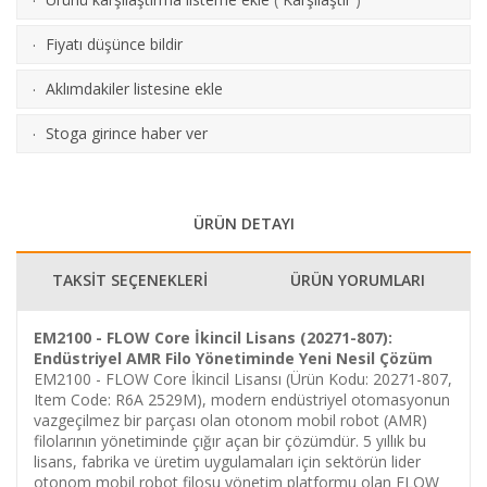
·
Fiyatı düşünce bildir
·
Aklımdakiler listesine ekle
·
Stoga girince haber ver
·
ÜRÜN DETAYI
TAKSİT SEÇENEKLERİ
ÜRÜN YORUMLARI
EM2100 - FLOW Core İkincil Lisans (20271-807):
Endüstriyel AMR Filo Yönetiminde Yeni Nesil Çözüm
EM2100 - FLOW Core İkincil Lisansı (Ürün Kodu: 20271-807,
Item Code: R6A 2529M), modern endüstriyel otomasyonun
vazgeçilmez bir parçası olan otonom mobil robot (AMR)
filolarının yönetiminde çığır açan bir çözümdür. 5 yıllık bu
lisans, fabrika ve üretim uygulamaları için sektörün lider
otonom mobil robot filosu yönetim platformu olan FLOW