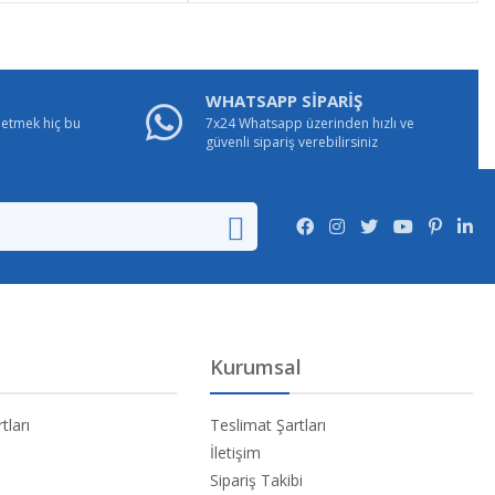
WHATSAPP SİPARİŞ
e etmek hiç bu
7x24 Whatsapp üzerinden hızlı ve
güvenli sipariş verebilirsiniz
Kurumsal
tları
Teslimat Şartları
İletişim
Sipariş Takibi