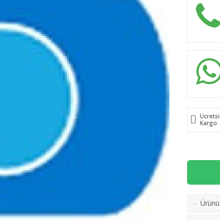
Ücrets
Kargo
Ürünü 
·