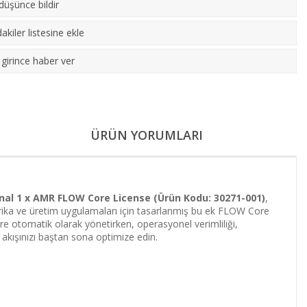
 düşünce bildir
akiler listesine ekle
girince haber ver
ÜRÜN YORUMLARI
onal 1 x AMR FLOW Core License (Ürün Kodu: 30271-001)
,
Fabrika ve üretim uygulamaları için tasarlanmış bu ek FLOW Core
öre otomatik olarak yönetirken, operasyonel verimliliği,
ş akışınızı baştan sona optimize edin.