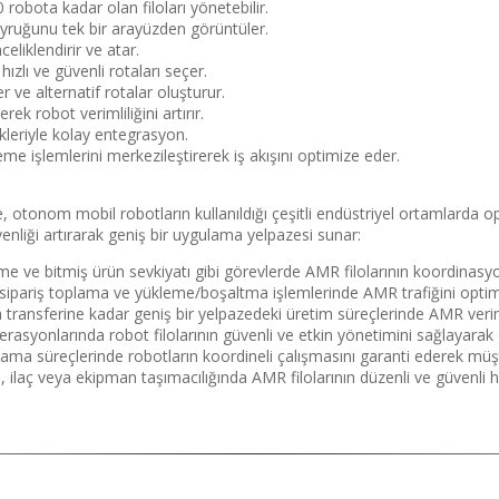
obota kadar olan filoları yönetebilir.
uğunu tek bir arayüzden görüntüler.
eliklendirir ve atar.
ızlı ve güvenli rotaları seçer.
er ve alternatif rotalar oluşturur.
rek robot verimliliğini artırır.
kleriyle kolay entegrasyon.
eme işlemlerini merkezileştirerek iş akışını optimize eder.
otonom mobil robotların kullanıldığı çeşitli endüstriyel ortamlarda o
güvenliği artırarak geniş bir uygulama yelpazesi sunar:
ve bitmiş ürün sevkiyatı gibi görevlerde AMR filolarının koordinasyon
pariş toplama ve yükleme/boşaltma işlemlerinde AMR trafiğini optimize
ransferine kadar geniş bir yelpazedeki üretim süreçlerinde AMR verimlili
asyonlarında robot filolarının güvenli ve etkin yönetimini sağlayarak o
ılama süreçlerinde robotların koordineli çalışmasını garanti ederek müş
ilaç veya ekipman taşımacılığında AMR filolarının düzenli ve güvenli ha