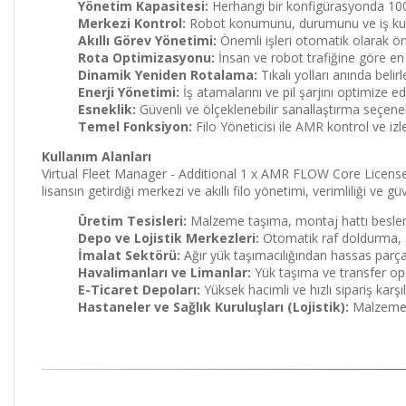
Yönetim Kapasitesi:
Herhangi bir konfigürasyonda 100 r
Merkezi Kontrol:
Robot konumunu, durumunu ve iş kuyr
Akıllı Görev Yönetimi:
Önemli işleri otomatik olarak önc
Rota Optimizasyonu:
İnsan ve robot trafiğine göre en h
Dinamik Yeniden Rotalama:
Tıkalı yolları anında belirl
Enerji Yönetimi:
İş atamalarını ve pil şarjını optimize ede
Esneklik:
Güvenli ve ölçeklenebilir sanallaştırma seçene
Temel Fonksiyon:
Filo Yöneticisi ile AMR kontrol ve izl
Kullanım Alanları
Virtual Fleet Manager - Additional 1 x AMR FLOW Core License, 
lisansın getirdiği merkezi ve akıllı filo yönetimi, verimliliği ve 
Üretim Tesisleri:
Malzeme taşıma, montaj hattı besleme 
Depo ve Lojistik Merkezleri:
Otomatik raf doldurma, si
İmalat Sektörü:
Ağır yük taşımacılığından hassas parça t
Havalimanları ve Limanlar:
Yük taşıma ve transfer oper
E-Ticaret Depoları:
Yüksek hacimli ve hızlı sipariş karş
Hastaneler ve Sağlık Kuruluşları (Lojistik):
Malzeme, 