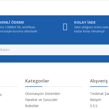
VENLİ ÖDEME
KOLAY İADE
miz 128Mbit SSL sertifikası
Satın aldığınız ürünü iad
encesiyle koruma altındadır
kadar kolay olmamıştı
Kategoriler
Alışveriş
Otomasyon Sistemleri
Teslimat Şar
i
Hareket ve Sürücüler
İletişim
Robotlar
S.S.S.