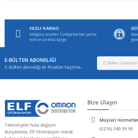
HIZLI KARGO
GÜ
Aldığınız ürünleri Türkiye’nin her yerine
Site
hızlı ve ücretsiz kargo
güv
E-BÜLTEN ABONELİĞİ
E-Bülten aboneliği ile fırsatları kaçırma...
Bize Ulaşın
Müşteri Hizmetler
Teknolojinin hızla değişen
(0216) 540 59 90
dünyasında, Elf Otomasyon olarak