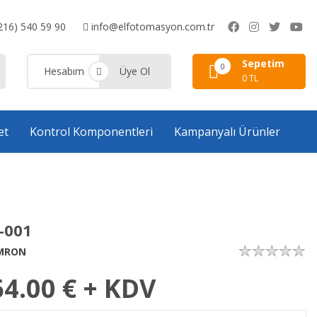
216) 540 59 90
info@elfotomasyon.com.tr
Sepetim
0
Hesabım
Üye Ol
0 TL
et
Kontrol Komponentleri
Kampanyalı Ürünler
-001
MRON
64.00
€ + KDV