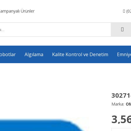
ampanyalı Ürünler
(0
obotlar
Algılama
Kalite Kontrol ve Denetim
Emniy
Anahtarlama Komponentleri
Aksesuarlar
30271
Marka:
O
3,5