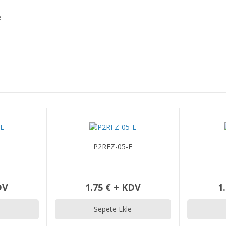
e
PYFZ-08-E
DV
1.85 € + KDV
2
Sepete Ekle