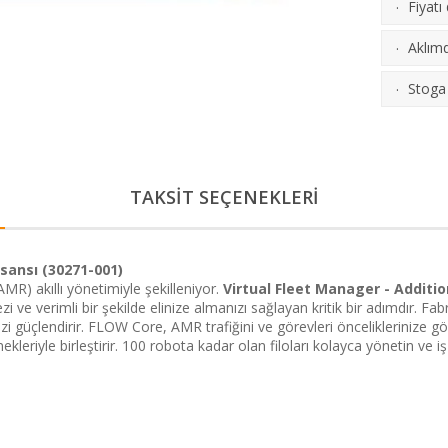
Fiyatı
·
Aklımd
·
Stoga 
·
TAKSİT SEÇENEKLERİ
sansı (30271-001)
R) akıllı yönetimiyle şekilleniyor.
Virtual Fleet Manager - Additi
i ve verimli bir şekilde elinize almanızı sağlayan kritik bir adımdır. 
zi güçlendirir. FLOW Core, AMR trafiğini ve görevleri önceliklerinize g
ekleriyle birleştirir. 100 robota kadar olan filoları kolayca yönetin ve i