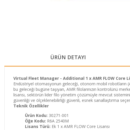
ÜRÜN DETAYI
Virtual Fleet Manager - Additional 1 x AMR FLOW Core Li
Endüstriyel otomasyonun geleceği, otonom mobil robotların (AM
bu geleceği bugüne taşıyan, AMR filolarınızın kontrolünü merkez
lisansı, sektörün lider filo yönetim çözümüyle mevcut sistemini
güvenliği ve ölçeklenebilirliği güvenli, esnek sanallaştırma seçen
Teknik Özellikler
Ürün Kodu:
30271-001
Öğe Kodu:
R6A 2540M
Lisans Türü:
Ek 1 x AMR FLOW Core Lisansı