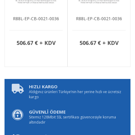
R88L-EP-CB-0021-0036
R88L-EP-CB-0021-0036
506.67 € + KDV
506.67 € + KDV
HIZLI KARGO
Aldığınız ürünleri Türkiye’nin her yerine hızlı ve ücretsiz
kargo
GÜVENLİ ÖDEME
Sitemiz 128Mbit SSL sertifikası güvencesiyle koruma
altındadır