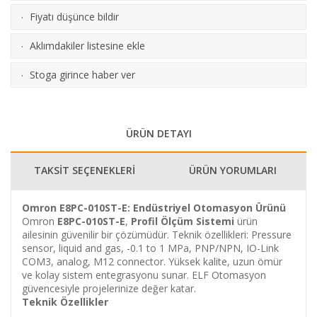
Fiyatı düşünce bildir
·
Aklımdakiler listesine ekle
·
Stoga girince haber ver
·
ÜRÜN DETAYI
TAKSİT SEÇENEKLERİ
ÜRÜN YORUMLARI
Omron E8PC-010ST-E: Endüstriyel Otomasyon Ürünü
Omron
E8PC-010ST-E
,
Profil Ölçüm Sistemi
ürün
ailesinin güvenilir bir çözümüdür. Teknik özellikleri: Pressure
sensor, liquid and gas, -0.1 to 1 MPa, PNP/NPN, IO-Link
COM3, analog, M12 connector. Yüksek kalite, uzun ömür
ve kolay sistem entegrasyonu sunar. ELF Otomasyon
güvencesiyle projelerinize değer katar.
Teknik Özellikler