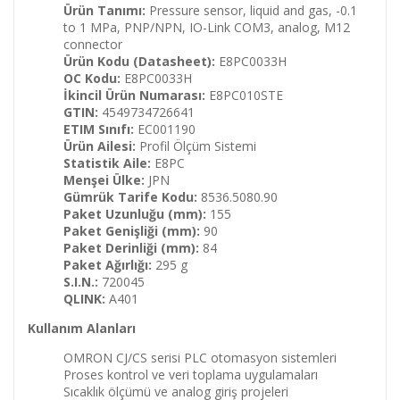
Ürün Tanımı:
Pressure sensor, liquid and gas, -0.1
to 1 MPa, PNP/NPN, IO-Link COM3, analog, M12
connector
Ürün Kodu (Datasheet):
E8PC0033H
OC Kodu:
E8PC0033H
İkincil Ürün Numarası:
E8PC010STE
GTIN:
4549734726641
ETIM Sınıfı:
EC001190
Ürün Ailesi:
Profil Ölçüm Sistemi
Statistik Aile:
E8PC
Menşei Ülke:
JPN
Gümrük Tarife Kodu:
8536.5080.90
Paket Uzunluğu (mm):
155
Paket Genişliği (mm):
90
Paket Derinliği (mm):
84
Paket Ağırlığı:
295 g
S.I.N.:
720045
QLINK:
A401
Kullanım Alanları
OMRON CJ/CS serisi PLC otomasyon sistemleri
Proses kontrol ve veri toplama uygulamaları
Sıcaklık ölçümü ve analog giriş projeleri