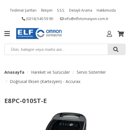
Teslimat Şartları
İletişim
S.S.S.
Detaylı Arama
Hakkımızda
(0216) 540 59 90
info@elfotomasyon.com.tr
Kampanyalı Ürünler
Anasayfa
Hareket ve Sürücüler
Servo Sistemler
Doğrusal Eksen (Kartezyen) - Accurax
E8PC-010ST-E