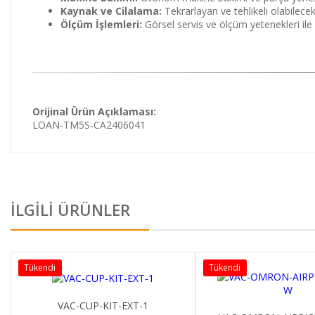
Kaynak ve Cilalama:
Tekrarlayan ve tehlikeli olabilecek
Ölçüm İşlemleri:
Görsel servis ve ölçüm yetenekleri ile 
Orijinal Ürün Açıklaması:
LOAN-TM5S-CA2406041
İLGİLİ ÜRÜNLER
Tükendi
Tükend
IT-EXT-1