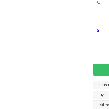
Ürünü 
·
(
Karşı
Fiyatı
·
Aklımd
·