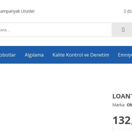
ampanyalı Ürünler
(0
obotlar
Algılama
Kalite Kontrol ve Denetim
Emniy
Anahtarlama Komponentleri
Aksesuarlar
LOAN
Marka:
O
132