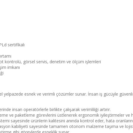
Ld sertifikalı
ortamı
ot kontrolü, görsel servis, denetim ve ölçüm işlemleri
işim imkanı
ği
yelpazede esnek ve verimli çözümler sunar. İnsan iş gücüyle güvenli 
de insan operatörlerle birlikte çalışarak verimliliği artırır.
eme ve paketleme görevlerini üstlenerek ergonomik iyileştirmeler ve h
temi sayesinde ürünlerin kalitesini anında kontrol eder, hata oranların
asyon kabiliyeti sayesinde tamamen otonom malzeme taşıma ve lojistik
irme gibi görevlerde esneklik sunar.