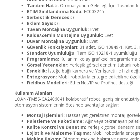
Tanıtım Hattı:
Otomasyonun Geleceği İçin Tasarlandı
ETIM Sınıflandırma Kodu:
EC003245
Serbestlik Derecesi:
6
Eklem Sayısı:
6
Tavan Montajına Uygunluk:
Evet
Kaide/Zemin Montajına Uygunluk:
Evet
Duvar Montajına Uygunluk:
Evet
Güvenlik Fonksiyonları:
31 adet, ISO 13849-1, Kat. 3, P
Standart Uyumluluğu:
Tam ISO 10218-1 uyumluluğu
Programlama:
Kullanımı kolay grafiksel programlama 
Görsel Yetenekler:
Yerleşik görsel denetim tabanlı rob
Esneklik:
İsteğe bağlı kamera ve Yer İşareti ile hızlı değ
Entegrasyon:
Mobil robotlarla entegre edilebilme özelli
Fieldbus Modelleri:
EtherNet/IP ve Profinet desteği
Kullanım Alanları
LOAN-TM5S-CA2406041 kolaboratif robot, geniş bir endüstriyel 
otomasyon sistemlerinin ötesinde avantajlar sağlar:
Montaj İşlemleri:
Hassasiyet gerektiren montaj görevlerin
Paletleme ve Paketleme:
Ağır veya tekrarlayan paletl
Kalite Kontrol ve Denetim:
Yerleşik görsel denetim sis
Lojistik ve Malzeme Taşıma:
Mobil robotlarla entegr
Makine Bakımı:
Otonom makine bakımı ve parça yerleşt