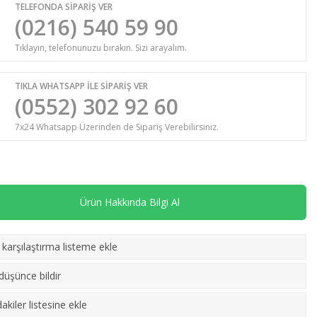
TELEFONDA SİPARİŞ VER
(0216) 540 59 90
Tıklayın, telefonunuzu bırakın. Sizi arayalım.
TIKLA WHATSAPP İLE SİPARİŞ VER
(0552) 302 92 60
7x24 Whatsapp Üzerinden de Sipariş Verebilirsiniz.
Ürün Hakkında Bilgi Al
karşılaştırma listeme ekle
laştır
)
 düşünce bildir
akiler listesine ekle