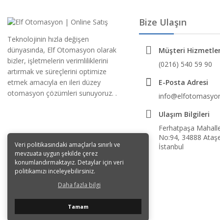
Bize Ulaşın
Teknolojinin hızla değişen
dünyasında, Elf Otomasyon olarak
Müşteri Hizmetler
bizler, işletmelerin verimliliklerini
(0216) 540 59 90
artırmak ve süreçlerini optimize
etmek amacıyla en ileri düzey
E-Posta Adresi
otomasyon çözümleri sunuyoruz. .
info@elfotomasyon
Ulaşım Bilgileri
Ferhatpaşa Mahalles
No:94, 34888 Ataşe
Veri politikasındaki amaçlarla sınırlı ve
İstanbul
mevzuata uygun şekilde çerez
konumlandırmaktayız. Detaylar için veri
politikamızı inceleyebilirsiniz.
Daha fazla bilgi
Tamam