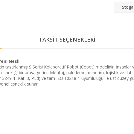
Stoga 
·
TAKSİT SEÇENEKLERİ
eni Nesli
asarlanmış S Serisi Kolaboratif Robot (Cobot) modelidir. İnsanlar v
 esnekliği bir araya getirir. Montaj, paletleme, denetim, lojistik ve d
849-1, Kat. 3, PLd) ve tam ISO 10218-1 uyumluluğu ile üst düzey güvenl
onel esneklik sunar.