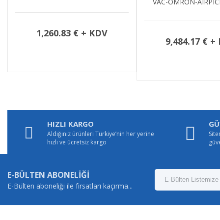
VAC-OMRON-AIRPICK-KIT4-W
VAC
 € + KDV
9,484.17 € + KDV
HIZLI KARGO
GÜ
Aldığınız ürünleri Türkiye’nin her yerine
Site
hızlı ve ücretsiz kargo
güv
E-BÜLTEN ABONELİĞİ
E-Bülten aboneliği ile fırsatları kaçırma...