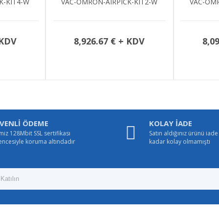
-OMRON-AIRPICK-KIT2-W
VAC-OMRON-AIRPICK-KIT1-W
8,926.67 € + KDV
8,090.83 € + KDV
VENLİ ÖDEME
KOLAY İADE
miz 128Mbit SSL sertifikası
Satın aldığınız ürünü iad
encesiyle koruma altındadır
kadar kolay olmamıştı