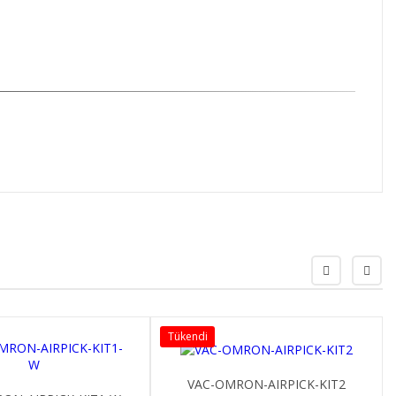
Tükendi
Tükendi
VAC-OMRON-AIRPICK-KIT2
VAC-OMRON-AIRPI