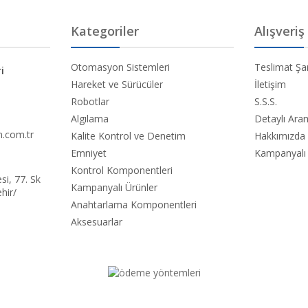
Kategoriler
Alışveriş
Otomasyon Sistemleri
Teslimat Şar
i
Hareket ve Sürücüler
İletişim
Robotlar
S.S.S.
Algılama
Detaylı Ar
.com.tr
Kalite Kontrol ve Denetim
Hakkımızda
Emniyet
Kampanyalı 
Kontrol Komponentleri
i, 77. Sk
Kampanyalı Ürünler
hir/
Anahtarlama Komponentleri
Aksesuarlar