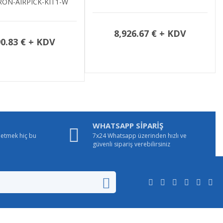
8,926.67 € + KDV
8,090.83 € 
WHATSAPP SİPARİŞ
e etmek hiç bu
7x24 Whatsapp üzerinden hızlı ve
güvenli sipariş verebilirsiniz