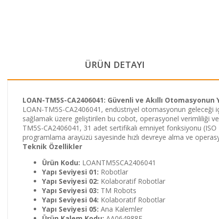
ÜRÜN DETAYI
LOAN-TM5S-CA2406041: Güvenli ve Akıllı Otomasyonun Y
LOAN-TM5S-CA2406041, endüstriyel otomasyonun geleceği için t
sağlamak üzere geliştirilen bu cobot, operasyonel verimliliği ve
TM5S-CA2406041, 31 adet sertifikalı emniyet fonksiyonu (ISO 13
programlama arayüzü sayesinde hızlı devreye alma ve operasy
Teknik Özellikler
Ürün Kodu:
LOANTM5SCA2406041
Yapı Seviyesi 01:
Robotlar
Yapı Seviyesi 02:
Kolaboratif Robotlar
Yapı Seviyesi 03:
TM Robots
Yapı Seviyesi 04:
Kolaboratif Robotlar
Yapı Seviyesi 05:
Ana Kalemler
Ürün Kalem Kodu:
AA064988F