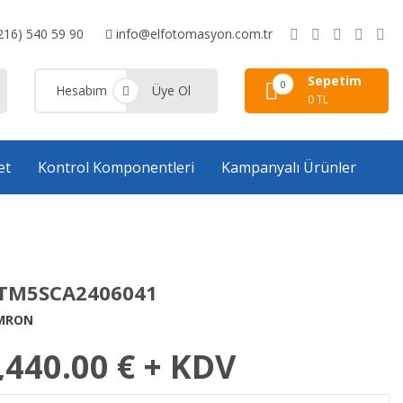
216) 540 59 90
info@elfotomasyon.com.tr
Sepetim
0
Hesabım
Üye Ol
0 TL
et
Kontrol Komponentleri
Kampanyalı Ürünler
TM5SCA2406041
MRON
,440.00
€ + KDV