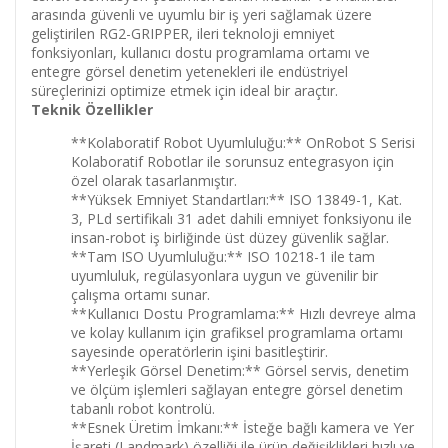
arasında güvenli ve uyumlu bir iş yeri sağlamak üzere
geliştirilen RG2-GRIPPER, ileri teknoloji emniyet
fonksiyonları, kullanıcı dostu programlama ortamı ve
entegre görsel denetim yetenekleri ile endüstriyel
süreçlerinizi optimize etmek için ideal bir araçtır.
Teknik Özellikler
**Kolaboratif Robot Uyumluluğu:** OnRobot S Serisi
Kolaboratif Robotlar ile sorunsuz entegrasyon için
özel olarak tasarlanmıştır.
**Yüksek Emniyet Standartları:** ISO 13849-1, Kat.
3, PLd sertifikalı 31 adet dahili emniyet fonksiyonu ile
insan-robot iş birliğinde üst düzey güvenlik sağlar.
**Tam ISO Uyumluluğu:** ISO 10218-1 ile tam
uyumluluk, regülasyonlara uygun ve güvenilir bir
çalışma ortamı sunar.
**Kullanıcı Dostu Programlama:** Hızlı devreye alma
ve kolay kullanım için grafiksel programlama ortamı
sayesinde operatörlerin işini basitleştirir.
**Yerleşik Görsel Denetim:** Görsel servis, denetim
ve ölçüm işlemleri sağlayan entegre görsel denetim
tabanlı robot kontrolü.
**Esnek Üretim İmkanı:** İsteğe bağlı kamera ve Yer
İşareti (Landmark) özelliği ile ürün değişiklikleri hızlı ve