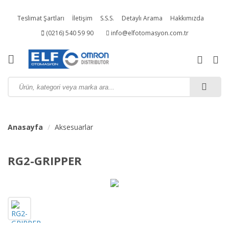
Teslimat Şartları
İletişim
S.S.S.
Detaylı Arama
Hakkımızda
(0216) 540 59 90
info@elfotomasyon.com.tr
Kampanyalı Ürünler
Anasayfa
Aksesuarlar
RG2-GRIPPER