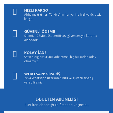
HIZLI KARGO
Aldığınız ürünleri Türkiye’nin her yerine hızlı ve ücretsiz
kargo
GÜVENLİ ÖDEME
Sitemiz 128Mbit SSL sertifikası güvencesiyle koruma
altındadır
KOLAY İADE
Satın aldığınız ürünü iade etmek hiç bu kadar kolay
olmamıştı
WHATSAPP SİPARİŞ
7x24 Whatsapp üzerinden hızlı ve güvenli sipariş
verebilirsiniz
E-BÜLTEN ABONELİĞİ
E-Bülten aboneliği ile fırsatları kaçırma...