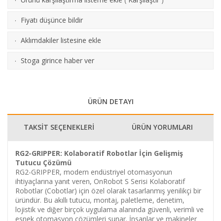
·
Fiyatı düşünce bildir
·
Aklımdakiler listesine ekle
·
Stoga girince haber ver
·
ÜRÜN DETAYI
TAKSİT SEÇENEKLERİ
ÜRÜN YORUMLARI
RG2-GRIPPER: Kolaboratif Robotlar İçin Gelişmiş
Tutucu Çözümü
RG2-GRIPPER, modern endüstriyel otomasyonun
ihtiyaçlarına yanıt veren, OnRobot S Serisi Kolaboratif
Robotlar (Cobotlar) için özel olarak tasarlanmış yenilikçi bir
üründür. Bu akıllı tutucu, montaj, paletleme, denetim,
lojistik ve diğer birçok uygulama alanında güvenli, verimli ve
esnek otomasyon çözümleri sunar. İnsanlar ve makineler