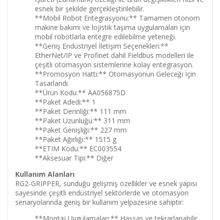
esnek bir şekilde gerçekleştirilebilir.
**Mobil Robot Entegrasyonu:** Tamamen otonom
makine bakımı ve lojistik taşıma uygulamaları için
mobil robotlarla entegre edilebilme yeteneği.
**Geniş Endüstriyel İletişim Seçenekleri:**
EtherNet/IP ve Profinet dahil Fieldbus modelleri ile
çeşitli otomasyon sistemlerine kolay entegrasyon.
**Promosyon Hattı:** Otomasyonun Geleceği İçin
Tasarlandı.
**Ürün Kodu:** AA056875D
**Paket Adedi:** 1
**Paket Derinliği:** 111 mm
**Paket Uzunluğu:** 311 mm
**Paket Genişliği:** 227 mm
**Paket Ağırlığı:** 1515 g
**ETIM Kodu:** EC003554
**Aksesuar Tipi:** Diğer
Kullanım Alanları
RG2-GRIPPER, sunduğu gelişmiş özellikler ve esnek yapısı
sayesinde çeşitli endüstriyel sektörlerde ve otomasyon
senaryolarında geniş bir kullanım yelpazesine sahiptir:
**Montaj Uygulamaları:** Hassas ve tekrarlanabilir