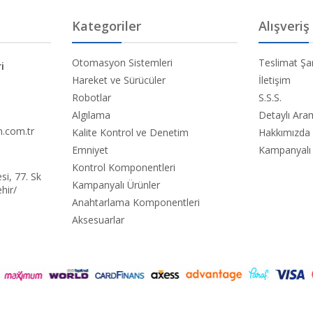
Kategoriler
Alışveriş
Otomasyon Sistemleri
Teslimat Şar
i
Hareket ve Sürücüler
İletişim
Robotlar
S.S.S.
Algılama
Detaylı Ar
.com.tr
Kalite Kontrol ve Denetim
Hakkımızda
Emniyet
Kampanyalı 
Kontrol Komponentleri
i, 77. Sk
Kampanyalı Ürünler
hir/
Anahtarlama Komponentleri
Aksesuarlar