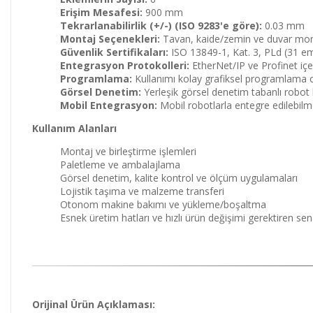
Erişim Mesafesi:
900 mm
Tekrarlanabilirlik (+/-) (ISO 9283'e göre):
0.03 mm
Montaj Seçenekleri:
Tavan, kaide/zemin ve duvar mon
Güvenlik Sertifikaları:
ISO 13849-1, Kat. 3, PLd (31 e
Entegrasyon Protokolleri:
EtherNet/IP ve Profinet içe
Programlama:
Kullanımı kolay grafiksel programlama 
Görsel Denetim:
Yerleşik görsel denetim tabanlı robot 
Mobil Entegrasyon:
Mobil robotlarla entegre edilebilme
Kullanım Alanları
Montaj ve birleştirme işlemleri
Paletleme ve ambalajlama
Görsel denetim, kalite kontrol ve ölçüm uygulamaları
Lojistik taşıma ve malzeme transferi
Otonom makine bakımı ve yükleme/boşaltma
Esnek üretim hatları ve hızlı ürün değişimi gerektiren se
Orijinal Ürün Açıklaması: