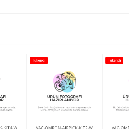
Tükendi
Tükendi
K-KIT4-W
VAC-OMRON-AIRPICK-KIT2-W
VAC-OMR