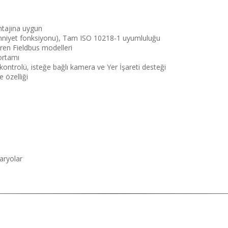
tajına uygun
mniyet fonksiyonu), Tam ISO 10218-1 uyumluluğu
ren Fieldbus modelleri
ortamı
kontrolü, isteğe bağlı kamera ve Yer İşareti desteği
 özelliği
naryolar