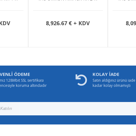
 KDV
8,926.67 € + KDV
8,0
VENLİ ÖDEME
KOLAY İADE
miz 128Mbit SSL sertifikası
Satın aldığınız ürünü iad
encesiyle koruma altındadır
kadar kolay olmamıştı