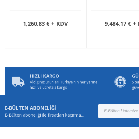
1,260.83 € + KDV
9,484.17 € +
HIZLI KARGO
GÜ
Aldığınız ürünleri Türkiye’nin her yerine
Site
hızlı ve ücretsiz kargo
güv
E-BÜLTEN ABONELİĞİ
E-Bülten aboneliği ile fırsatları kaçırma...