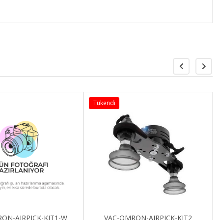
Tükendi
ON-AIRPICK-KIT1-W
VAC-OMRON-AIRPICK-KIT2