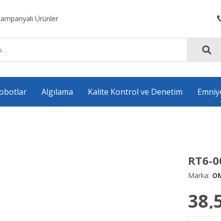
ampanyalı Ürünler
obotlar
Algılama
Kalite Kontrol ve Denetim
Emniy
Anahtarlama Komponentleri
Aksesuarlar
RT6-0
Marka:
O
38,