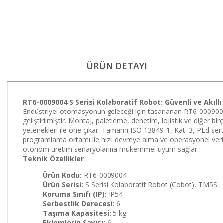
ÜRÜN DETAYI
RT6-0009004 S Serisi Kolaboratif Robot: Güvenli ve Akıl
Endüstriyel otomasyonun geleceği için tasarlanan RT6-0009004 S
geliştirilmiştir. Montaj, paletleme, denetim, lojistik ve diğer b
yetenekleri ile öne çıkar. Tamamı ISO 13849-1, Kat. 3, PLd se
programlama ortamı ile hızlı devreye alma ve operasyonel verim
otonom üretim senaryolarına mükemmel uyum sağlar.
Teknik Özellikler
Ürün Kodu:
RT6-0009004
Ürün Serisi:
S Serisi Kolaboratif Robot (Cobot), TM5S
Koruma Sınıfı (IP):
IP54
Serbestlik Derecesi:
6
Taşıma Kapasitesi:
5 kg
Eklemlerin Sayısı:
6