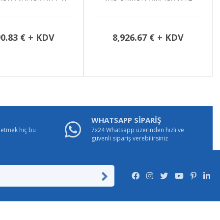
90.83 € + KDV
8,926.67 € + KDV
WHATSAPP SİPARİŞ
e etmek hiç bu
7x24 Whatsapp üzerinden hızlı ve
güvenli sipariş verebilirsiniz