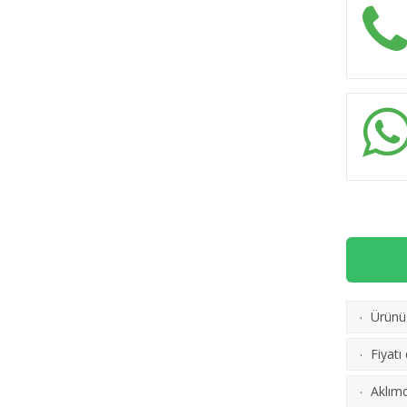
Ürünü 
·
Fiyatı
·
Aklımd
·