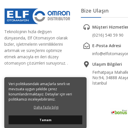
Bize Ulaşın
Müşteri Hizmetler
Teknolojinin hızla değişen
(0216) 540 59 90
dünyasında, Elf Otomasyon olarak
bizler, işletmelerin verimliliklerini
E-Posta Adresi
artırmak ve süreçlerini optimize
info@elfotomasyon
etmek amacıyla en ileri düzey
otomasyon çözümleri sunuyoruz. .
Ulaşım Bilgileri
Ferhatpaşa Mahalles
No:94, 34888 Ataşe
İstanbul
Veri politikasındaki amaçlarla sınırlı ve
mevzuata uygun şekilde çerez
konumlandırmaktayız. Detaylar için veri
politikamızı inceleyebilirsiniz.
Daha fazla bilgi
Tamam