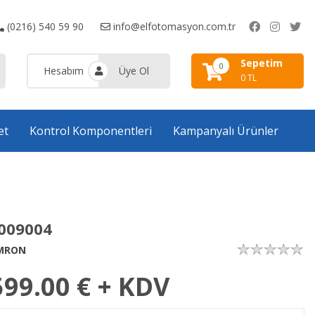
(0216) 540 59 90
info@elfotomasyon.com.tr
Sepetim
0
Hesabım
Üye Ol
0 TL
et
Kontrol Komponentleri
Kampanyalı Ürünler
009004
MRON
599.00
€ + KDV