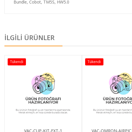
Bundle, Cobot, TM5S, HW5.0
İLGİLİ ÜRÜNLER
Tükendi
Tükendi
VAC-CUP-KIT-EXT-1
VAC-OMRON-AIRPIC