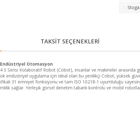
Stoga 
·
TAKSİT SEÇENEKLERİ
lı Endüstriyel Otomasyon
 Serisi Kolaboratif Robot (Cobot), insanlar ve makineler arasında güv
irçok endüstriyel uygulama için ideal olan bu yenilikçi Cobot, yüksek gü
rtifikalı 31 emniyet fonksiyonu ve tam ISO 10218-1 uyumluluğu sayesi
lilik sağlar. Yerleşik görsel denetim tabanlı kontrolü ve mobil robot