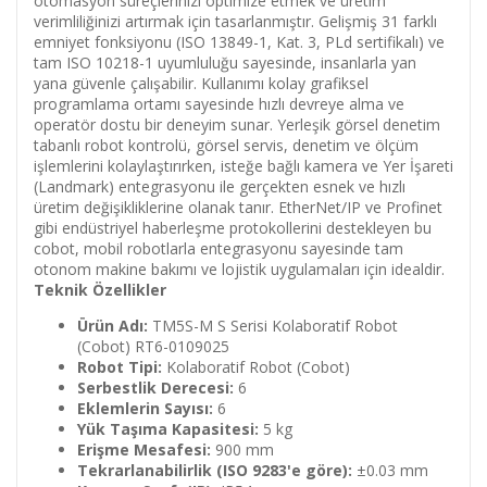
otomasyon süreçlerinizi optimize etmek ve üretim
verimliliğinizi artırmak için tasarlanmıştır. Gelişmiş 31 farklı
emniyet fonksiyonu (ISO 13849-1, Kat. 3, PLd sertifikalı) ve
tam ISO 10218-1 uyumluluğu sayesinde, insanlarla yan
yana güvenle çalışabilir. Kullanımı kolay grafiksel
programlama ortamı sayesinde hızlı devreye alma ve
operatör dostu bir deneyim sunar. Yerleşik görsel denetim
tabanlı robot kontrolü, görsel servis, denetim ve ölçüm
işlemlerini kolaylaştırırken, isteğe bağlı kamera ve Yer İşareti
(Landmark) entegrasyonu ile gerçekten esnek ve hızlı
üretim değişikliklerine olanak tanır. EtherNet/IP ve Profinet
gibi endüstriyel haberleşme protokollerini destekleyen bu
cobot, mobil robotlarla entegrasyonu sayesinde tam
otonom makine bakımı ve lojistik uygulamaları için idealdir.
Teknik Özellikler
Ürün Adı:
TM5S-M S Serisi Kolaboratif Robot
(Cobot) RT6-0109025
Robot Tipi:
Kolaboratif Robot (Cobot)
Serbestlik Derecesi:
6
Eklemlerin Sayısı:
6
Yük Taşıma Kapasitesi:
5 kg
Erişme Mesafesi:
900 mm
Tekrarlanabilirlik (ISO 9283'e göre):
±0.03 mm