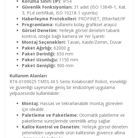
Koruma Sınıfı (IP):
IP54
Güvenlik Fonksiyonları:
31 adet (ISO 13849-1, Kat.
3, PLd sertifikalı, ISO 10218-1 uyumlu)
Haberleşme Protokolleri:
PROFINET, EtherNet/IP
Programlama:
Kullanımı kolay grafiksel arayüz
Görsel Denetim:
Yerleşik görsel denetim tabanlı
kontrol, isteğe bağlı kamera ve Yer İşareti
Montaj Seçenekleri:
Tavan, Kaide/Zemin, Duvar
Paket Ağırlığı:
62000 g
Paket Derinliği:
650 mm
Paket Uzunluğu:
1150 mm
Paket Genişliği:
900 mm
Kullanım Alanları
RT6-0109025 TM5S-M S Serisi Kolaboratif Robot, esnekliği
ve güvenliği sayesinde geniş bir endüstriyel uygulama
yelpazesinde kullanılabilir:
Montaj:
Hassas ve tekrarlanabilir montaj görevleri
için idealdir.
Paletleme ve Paketleme:
Otomatik paletleme ve
paketleme süreçlerinde verimlilik artışı sağlar.
Kalite Kontrol ve Denetim:
Yerleşik görsel denetim
yetenekleri sayesinde ürün kalitesinin güvence altına