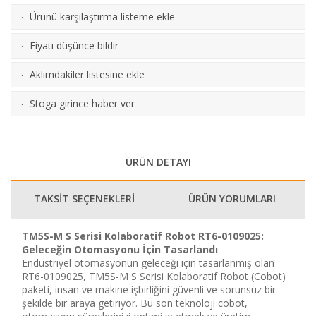
Ürünü karşılaştırma listeme ekle
·
(
Karşılaştır
)
Fiyatı düşünce bildir
·
Aklımdakiler listesine ekle
·
Stoga girince haber ver
·
ÜRÜN DETAYI
TAKSİT SEÇENEKLERİ
ÜRÜN YORUMLARI
TM5S-M S Serisi Kolaboratif Robot RT6-0109025:
Geleceğin Otomasyonu İçin Tasarlandı
Endüstriyel otomasyonun geleceği için tasarlanmış olan
RT6-0109025, TM5S-M S Serisi Kolaboratif Robot (Cobot)
paketi, insan ve makine işbirliğini güvenli ve sorunsuz bir
şekilde bir araya getiriyor. Bu son teknoloji cobot,