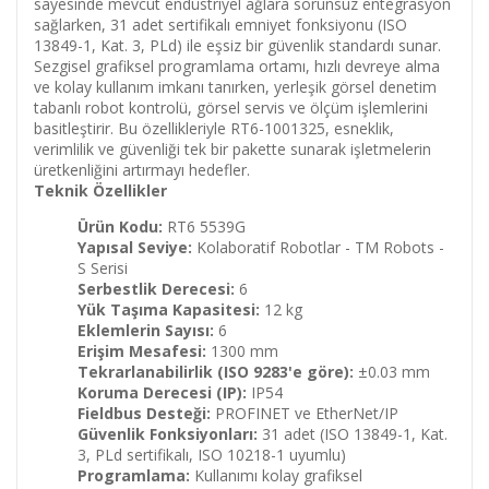
sayesinde mevcut endüstriyel ağlara sorunsuz entegrasyon
sağlarken, 31 adet sertifikalı emniyet fonksiyonu (ISO
13849-1, Kat. 3, PLd) ile eşsiz bir güvenlik standardı sunar.
Sezgisel grafiksel programlama ortamı, hızlı devreye alma
ve kolay kullanım imkanı tanırken, yerleşik görsel denetim
tabanlı robot kontrolü, görsel servis ve ölçüm işlemlerini
basitleştirir. Bu özellikleriyle RT6-1001325, esneklik,
verimlilik ve güvenliği tek bir pakette sunarak işletmelerin
üretkenliğini artırmayı hedefler.
Teknik Özellikler
Ürün Kodu:
RT6 5539G
Yapısal Seviye:
Kolaboratif Robotlar - TM Robots -
S Serisi
Serbestlik Derecesi:
6
Yük Taşıma Kapasitesi:
12 kg
Eklemlerin Sayısı:
6
Erişim Mesafesi:
1300 mm
Tekrarlanabilirlik (ISO 9283'e göre):
±0.03 mm
Koruma Derecesi (IP):
IP54
Fieldbus Desteği:
PROFINET ve EtherNet/IP
Güvenlik Fonksiyonları:
31 adet (ISO 13849-1, Kat.
3, PLd sertifikalı, ISO 10218-1 uyumlu)
Programlama:
Kullanımı kolay grafiksel