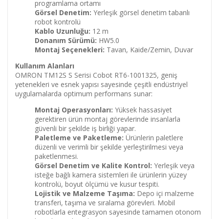
programlama ortamı
Görsel Denetim:
Yerleşik görsel denetim tabanlı
robot kontrolü
Kablo Uzunluğu:
12 m
Donanım Sürümü:
HW5.0
Montaj Seçenekleri:
Tavan, Kaide/Zemin, Duvar
Kullanım Alanları
OMRON TM12S S Serisi Cobot RT6-1001325, geniş
yetenekleri ve esnek yapısı sayesinde çeşitli endüstriyel
uygulamalarda optimum performans sunar:
Montaj Operasyonları:
Yüksek hassasiyet
gerektiren ürün montaj görevlerinde insanlarla
güvenli bir şekilde iş birliği yapar.
Paletleme ve Paketleme:
Ürünlerin paletlere
düzenli ve verimli bir şekilde yerleştirilmesi veya
paketlenmesi.
Görsel Denetim ve Kalite Kontrol:
Yerleşik veya
isteğe bağlı kamera sistemleri ile ürünlerin yüzey
kontrolü, boyut ölçümü ve kusur tespiti.
Lojistik ve Malzeme Taşıma:
Depo içi malzeme
transferi, taşıma ve sıralama görevleri. Mobil
robotlarla entegrasyon sayesinde tamamen otonom