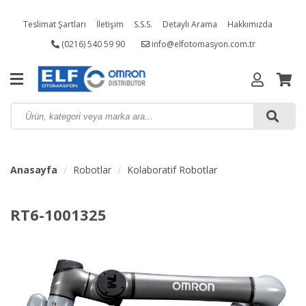
Teslimat Şartları
İletişim
S.S.S.
Detaylı Arama
Hakkımızda
(0216) 540 59 90
info@elfotomasyon.com.tr
Kampanyalı Ürünler
Anasayfa
Robotlar
Kolaboratif Robotlar
RT6-1001325