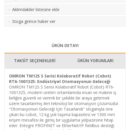
Aklımdakiler listesine ekle
·
Stoga girince haber ver
·
ÜRÜN DETAYI
TAKSİT SEÇENEKLERİ
ÜRÜN YORUMLARI
OMRON TM12S S Serisi Kolaboratif Robot (Cobot)
RT6-1001325: Endüstriyel Otomasyonun Geleceği
OMRON TM12S S Serisi Kolaboratif Robot (Cobot) RT6-
1001325, modern üretim ortamlarında insan ve makine iş
birliğini güvenli ve verimli bir şekilde bir araya getirmek
üzere tasarlanmış ileri teknoloji bir otomasyon çözümüdür.
"Otomasyonun Geleceği İçin Tasarlandı" sloganıyla öne
çıkan bu cobot, 12 kg yük taşıma kapasitesi ve 1300 mm
erişim mesafesi ile geniş bir uygulama yelpazesine hitap
eder. Entegre PROFINET ve EtherNet/IP fieldbus desteği