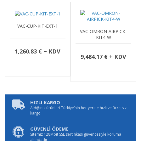
VAC-CUP-KIT-EXT-1
VAC-OMRON-AIRPICK-
KIT4-W
1,260.83 € + KDV
9,484.17 € + KDV
HIZLI KARGO
Aldığınız ürünleri Türkiye’nin her yerine hızlı ve ücretsiz
kargo
GÜVENLİ ÖDEME
Sitemiz 128Mbit SSL sertifikası güvencesiyle koruma
altındadır