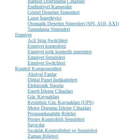
Barkod Doğrulama Cihazları
Endüstriyel Kameralar
Görsel Denetim Sistemleri
Lazer İşaretleyici
Otomatik Denetim Sistemleri (SPI, AOI, AXI)
Tanımlama Sistemleri
Emniyet
Acil Stop Switchleri
Emniyet kontrolörü
Emniyet lojik kontrolü sistemleri
Emniyet Sensörleri
Emniyet Switchleri
Kontrol Komponentleri
Aksiyal Fanlar
Dijital Panel İndikatörleri
Elektronik Sigorta
Enerji İzleme Cihazları
Güç Kaynakları
Kesintisiz Güç Kaynakları (UPS)
Motor Durumu İzleme Cihazları
Programlanabilir Röleler
Proses Kontrolörü Sensörleri
Sayıcılar
Sıcaklık Kontrolörleri ve Sensörleri
Zaman Röleleri