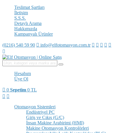
Teslimat Şartları
İletişim
S.S.S.
Detaylı Arama
Hakkımızda
Kampanyalı Ürünler
(0216) 540 59 90
info@elfotomasyon.com.tr
Hesabım
Üye Ol
0
Sepetim
0 TL
Otomasyon Sistemleri
Endüstriyel PC
Giriş ve Çıkış (G/Ç)
İnsan Makine Arabirimi (HMI)
Makine Otomasyon Kontrolörleri