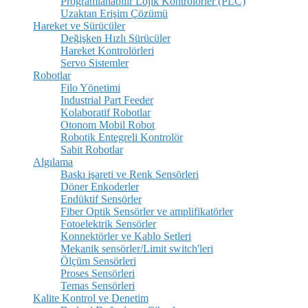
Programlanabilir Lojik Kontrolörler (PLC)
Uzaktan Erişim Çözümü
Hareket ve Sürücüler
Değişken Hızlı Sürücüler
Hareket Kontrolörleri
Servo Sistemler
Robotlar
Filo Yönetimi
Industrial Part Feeder
Kolaboratif Robotlar
Otonom Mobil Robot
Robotik Entegreli Kontrolör
Sabit Robotlar
Algılama
Baskı işareti ve Renk Sensörleri
Döner Enkoderler
Endüktif Sensörler
Fiber Optik Sensörler ve amplifikatörler
Fotoelektrik Sensörler
Konnektörler ve Kablo Setleri
Mekanik sensörler/Limit switch'leri
Ölçüm Sensörleri
Proses Sensörleri
Temas Sensörleri
Kalite Kontrol ve Denetim