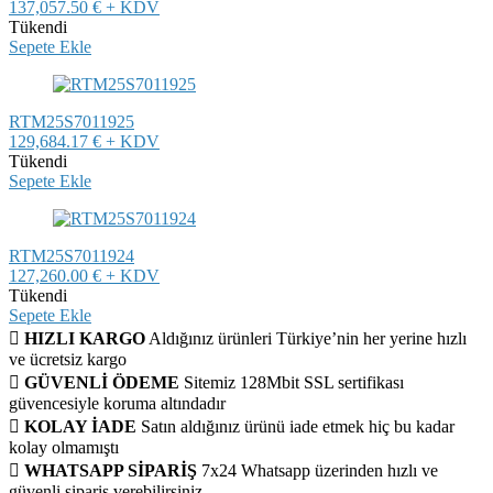
137,057.50 € + KDV
Tükendi
Sepete Ekle
RTM25S7011925
129,684.17 € + KDV
Tükendi
Sepete Ekle
RTM25S7011924
127,260.00 € + KDV
Tükendi
Sepete Ekle
HIZLI KARGO
Aldığınız ürünleri Türkiye’nin her yerine hızlı
ve ücretsiz kargo
GÜVENLİ ÖDEME
Sitemiz 128Mbit SSL sertifikası
güvencesiyle koruma altındadır
KOLAY İADE
Satın aldığınız ürünü iade etmek hiç bu kadar
kolay olmamıştı
WHATSAPP SİPARİŞ
7x24 Whatsapp üzerinden hızlı ve
güvenli sipariş verebilirsiniz