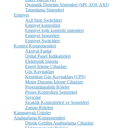
Otomatik Denetim Sistemleri (SPI, AOI, AXI)
Tanımlama Sistemleri
Emniyet
Acil Stop Switchleri
Emniyet kontrolörü
Emniyet lojik kontrolü sistemleri
Emniyet Sensörleri
Emniyet Switchleri
Kontrol Komponentleri
Aksiyal Fanlar
Dijital Panel İndikatörleri
Elektronik Sigorta
Enerji İzleme Cihazları
Güç Kaynakları
Kesintisiz Güç Kaynakları (UPS)
Motor Durumu İzleme Cihazları
Programlanabilir Röleler
Proses Kontrolörü Sensörleri
Sayıcılar
Sıcaklık Kontrolörleri ve Sensörleri
Zaman Röleleri
Kampanyalı Ürünler
Anahtarlama Komponentleri
Düşük Gerilim Anahtarlama Cihazları