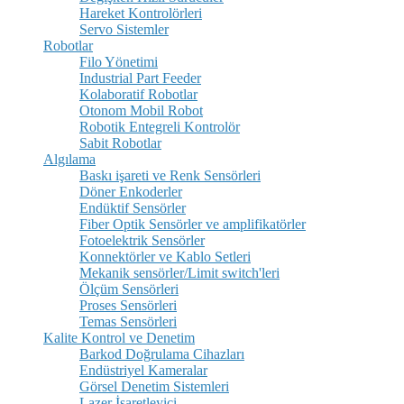
Hareket Kontrolörleri
Servo Sistemler
Robotlar
Filo Yönetimi
Industrial Part Feeder
Kolaboratif Robotlar
Otonom Mobil Robot
Robotik Entegreli Kontrolör
Sabit Robotlar
Algılama
Baskı işareti ve Renk Sensörleri
Döner Enkoderler
Endüktif Sensörler
Fiber Optik Sensörler ve amplifikatörler
Fotoelektrik Sensörler
Konnektörler ve Kablo Setleri
Mekanik sensörler/Limit switch'leri
Ölçüm Sensörleri
Proses Sensörleri
Temas Sensörleri
Kalite Kontrol ve Denetim
Barkod Doğrulama Cihazları
Endüstriyel Kameralar
Görsel Denetim Sistemleri
Lazer İşaretleyici