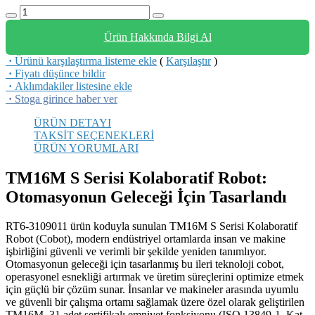
Ürün Hakkında Bilgi Al
·
Ürünü karşılaştırma listeme ekle
(
Karşılaştır
)
·
Fiyatı düşünce bildir
·
Aklımdakiler listesine ekle
·
Stoga girince haber ver
ÜRÜN DETAYI
TAKSİT SEÇENEKLERİ
ÜRÜN YORUMLARI
TM16M S Serisi Kolaboratif Robot:
Otomasyonun Geleceği İçin Tasarlandı
RT6-3109011 ürün koduyla sunulan TM16M S Serisi Kolaboratif
Robot (Cobot), modern endüstriyel ortamlarda insan ve makine
işbirliğini güvenli ve verimli bir şekilde yeniden tanımlıyor.
Otomasyonun geleceği için tasarlanmış bu ileri teknoloji cobot,
operasyonel esnekliği artırmak ve üretim süreçlerini optimize etmek
için güçlü bir çözüm sunar. İnsanlar ve makineler arasında uyumlu
ve güvenli bir çalışma ortamı sağlamak üzere özel olarak geliştirilen
TM16M, 31 adet sertifikalı emniyet fonksiyonu (ISO 13849-1, Kat.