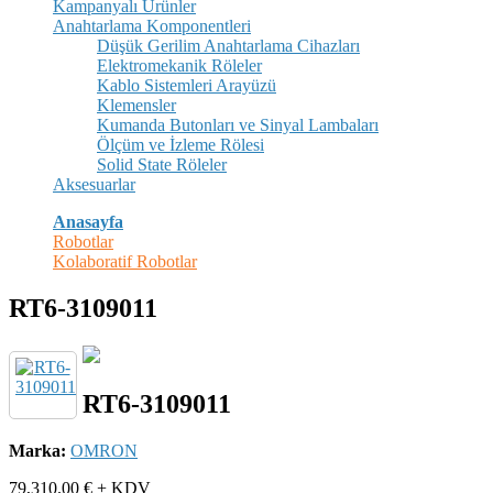
Kampanyalı Ürünler
Anahtarlama Komponentleri
Düşük Gerilim Anahtarlama Cihazları
Elektromekanik Röleler
Kablo Sistemleri Arayüzü
Klemensler
Kumanda Butonları ve Sinyal Lambaları
Ölçüm ve İzleme Rölesi
Solid State Röleler
Aksesuarlar
Anasayfa
Robotlar
Kolaboratif Robotlar
RT6-3109011
RT6-3109011
Marka:
OMRON
79,310.00
€ + KDV