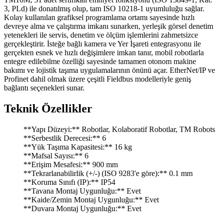
3, PLd) ile donatılmış olup, tam ISO 10218-1 uyumluluğu sağlar.
Kolay kullanılan grafiksel programlama ortamı sayesinde hızlı
devreye alma ve çalıştırma imkanı sunarken, yerleşik görsel denetim
yetenekleri ile servis, denetim ve ölçüm işlemlerini zahmetsizce
gerçekleştirir. İsteğe bağlı kamera ve Yer İşareti entegrasyonu ile
gerçekten esnek ve hızlı değişimlere imkan tanır, mobil robotlarla
entegre edilebilme özelliği sayesinde tamamen otonom makine
bakımı ve lojistik taşıma uygulamalarının önünü açar. EtherNet/IP ve
Profinet dahil olmak üzere çeşitli Fieldbus modelleriyle geniş
bağlantı seçenekleri sunar.
Teknik Özellikler
**Yapı Düzeyi:** Robotlar, Kolaboratif Robotlar, TM Robots
**Serbestlik Derecesi:** 6
**Yük Taşıma Kapasitesi:** 16 kg
**Mafsal Sayısı:** 6
**Erişim Mesafesi:** 900 mm
**Tekrarlanabilirlik (+/-) (ISO 9283'e göre):** 0.1 mm
**Koruma Sınıfı (IP):** IP54
**Tavana Montaj Uygunluğu:** Evet
**Kaide/Zemin Montaj Uygunluğu:** Evet
**Duvara Montaj Uygunluğu:** Evet