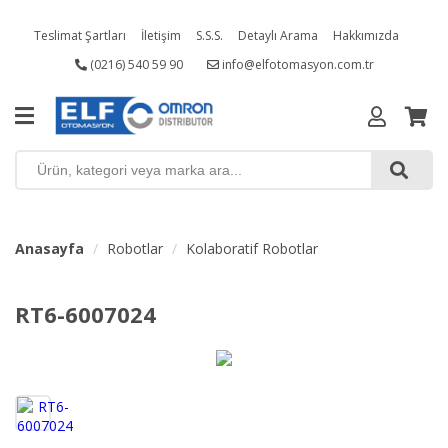
Teslimat Şartları
İletişim
S.S.S.
Detaylı Arama
Hakkımızda
(0216) 540 59 90
info@elfotomasyon.com.tr
Kampanyalı Ürünler
Anasayfa
Robotlar
Kolaboratif Robotlar
RT6-6007024