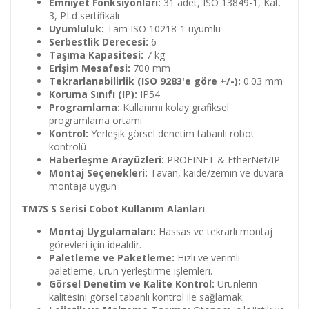
Emniyet Fonksiyonları:
31 adet, ISO 13849-1, Kat.
3, PLd sertifikalı
Uyumluluk:
Tam ISO 10218-1 uyumlu
Serbestlik Derecesi:
6
Taşıma Kapasitesi:
7 kg
Erişim Mesafesi:
700 mm
Tekrarlanabilirlik (ISO 9283'e göre +/-):
0.03 mm
Koruma Sınıfı (IP):
IP54
Programlama:
Kullanımı kolay grafiksel
programlama ortamı
Kontrol:
Yerleşik görsel denetim tabanlı robot
kontrolü
Haberleşme Arayüzleri:
PROFINET & EtherNet/IP
Montaj Seçenekleri:
Tavan, kaide/zemin ve duvara
montaja uygun
TM7S S Serisi Cobot Kullanım Alanları
Montaj Uygulamaları:
Hassas ve tekrarlı montaj
görevleri için idealdir.
Paletleme ve Paketleme:
Hızlı ve verimli
paletleme, ürün yerleştirme işlemleri.
Görsel Denetim ve Kalite Kontrol:
Ürünlerin
kalitesini görsel tabanlı kontrol ile sağlamak.