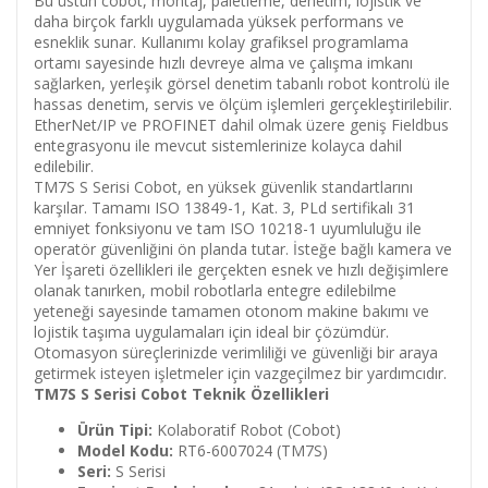
Bu üstün cobot, montaj, paletleme, denetim, lojistik ve
daha birçok farklı uygulamada yüksek performans ve
esneklik sunar. Kullanımı kolay grafiksel programlama
ortamı sayesinde hızlı devreye alma ve çalışma imkanı
sağlarken, yerleşik görsel denetim tabanlı robot kontrolü ile
hassas denetim, servis ve ölçüm işlemleri gerçekleştirilebilir.
EtherNet/IP ve PROFINET dahil olmak üzere geniş Fieldbus
entegrasyonu ile mevcut sistemlerinize kolayca dahil
edilebilir.
TM7S S Serisi Cobot, en yüksek güvenlik standartlarını
karşılar. Tamamı ISO 13849-1, Kat. 3, PLd sertifikalı 31
emniyet fonksiyonu ve tam ISO 10218-1 uyumluluğu ile
operatör güvenliğini ön planda tutar. İsteğe bağlı kamera ve
Yer İşareti özellikleri ile gerçekten esnek ve hızlı değişimlere
olanak tanırken, mobil robotlarla entegre edilebilme
yeteneği sayesinde tamamen otonom makine bakımı ve
lojistik taşıma uygulamaları için ideal bir çözümdür.
Otomasyon süreçlerinizde verimliliği ve güvenliği bir araya
getirmek isteyen işletmeler için vazgeçilmez bir yardımcıdır.
TM7S S Serisi Cobot Teknik Özellikleri
Ürün Tipi:
Kolaboratif Robot (Cobot)
Model Kodu:
RT6-6007024 (TM7S)
Seri:
S Serisi