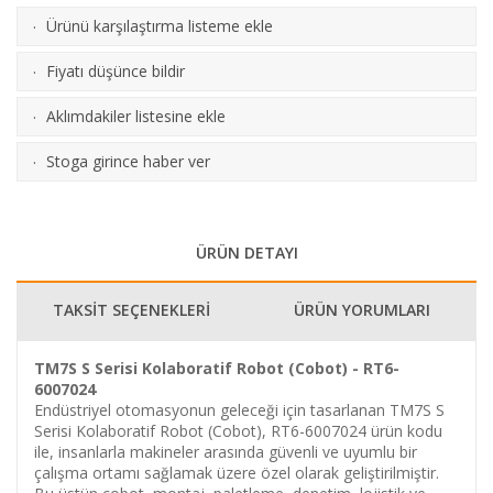
Ürünü karşılaştırma listeme ekle
·
(
Karşılaştır
)
Fiyatı düşünce bildir
·
Aklımdakiler listesine ekle
·
Stoga girince haber ver
·
ÜRÜN DETAYI
TAKSİT SEÇENEKLERİ
ÜRÜN YORUMLARI
TM7S S Serisi Kolaboratif Robot (Cobot) - RT6-
6007024
Endüstriyel otomasyonun geleceği için tasarlanan TM7S S
Serisi Kolaboratif Robot (Cobot), RT6-6007024 ürün kodu
ile, insanlarla makineler arasında güvenli ve uyumlu bir
çalışma ortamı sağlamak üzere özel olarak geliştirilmiştir.