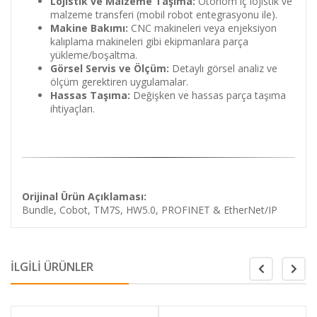
Lojistik ve Malzeme Taşıma:
Otonom iç lojistik ve
malzeme transferi (mobil robot entegrasyonu ile).
Makine Bakımı:
CNC makineleri veya enjeksiyon
kalıplama makineleri gibi ekipmanlara parça
yükleme/boşaltma.
Görsel Servis ve Ölçüm:
Detaylı görsel analiz ve
ölçüm gerektiren uygulamalar.
Hassas Taşıma:
Değişken ve hassas parça taşıma
ihtiyaçları.
Orijinal Ürün Açıklaması:
Bundle, Cobot, TM7S, HW5.0, PROFINET & EtherNet/IP
İLGİLİ ÜRÜNLER