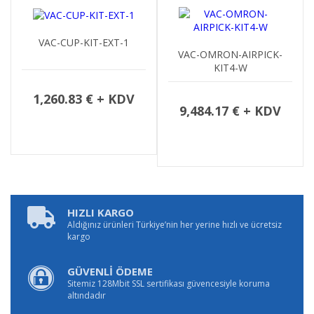
VAC-CUP-KIT-EXT-1
VAC-OMRON-AIRPICK-
KIT4-W
1,260.83 € + KDV
9,484.17 € + KDV
HIZLI KARGO
Aldığınız ürünleri Türkiye’nin her yerine hızlı ve ücretsiz
kargo
GÜVENLİ ÖDEME
Sitemiz 128Mbit SSL sertifikası güvencesiyle koruma
altındadır