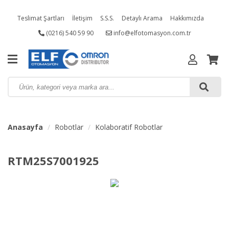
Teslimat Şartları
İletişim
S.S.S.
Detaylı Arama
Hakkımızda
(0216) 540 59 90
info@elfotomasyon.com.tr
Kampanyalı Ürünler
Anasayfa
Robotlar
Kolaboratif Robotlar
RTM25S7001925