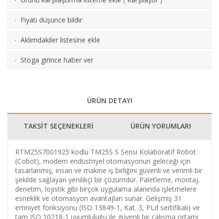
·
Fiyatı düşünce bildir
·
Aklımdakiler listesine ekle
·
Stoga girince haber ver
·
ÜRÜN DETAYI
TAKSİT SEÇENEKLERİ
ÜRÜN YORUMLARI
RTM25S7001925 kodlu TM25S S Serisi Kolaboratif Robot
(Cobot), modern endüstriyel otomasyonun geleceği için
tasarlanmış, insan ve makine iş birliğini güvenli ve verimli bir
şekilde sağlayan yenilikçi bir çözümdür. Paletleme, montaj,
denetim, lojistik gibi birçok uygulama alanında işletmelere
esneklik ve otomasyon avantajları sunar. Gelişmiş 31
emniyet fonksiyonu (ISO 13849-1, Kat. 3, PLd sertifikalı) ve
tam ISO 10218-1 uyumluluğu ile güvenli bir çalışma ortamı