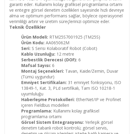
garanti eder. Kullanımı kolay grafiksel programlama ortamı
ve entegre görsel denetim özellikleri sayesinde hızlı devreye
alma ve optimum performans sağlar, böylece operasyonel
verimliliği artırır ve üretim süreçlerinizi optimize eder.
Teknik Özellikler
Ürün Modeli:
RTM25S7001925 (TM25S)
Ürün Kodu:
AA065062M
Seri:
S Serisi Kolaboratif Robot (Cobot)
Kablo Uzunluğu:
12 metre
Serbestlik Derecesi (DOF):
6
Mafsal Sayısı:
6
Montaj Seçenekleri:
Tavan, Kaide/Zemin, Duvar
(Tümü uygundur)
Emniyet Sertifikaları:
31 emniyet fonksiyonu, ISO
13849-1, Kat. 3, PLd sertifikalı, Tam ISO 10218-1
uyumluluğu
Haberleşme Protokolleri:
EtherNet/IP ve Profinet
içeren Fieldbus modelleri
Programlama:
Kullanımı kolay grafiksel
programlama ortamı
Görsel Sistem Entegrasyonu:
Yerleşik görsel
denetim tabanlı robot kontrolü; görsel servis,
denetim ve ölçüm işlemleri; isteğe bağlı kamera ve