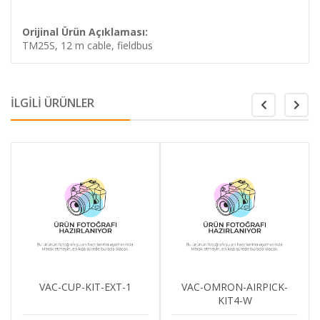
Orijinal Ürün Açıklaması:
TM25S, 12 m cable, fieldbus
İLGİLİ ÜRÜNLER
VAC-CUP-KIT-EXT-1
VAC-OMRON-AIRPICK-
V
KIT4-W